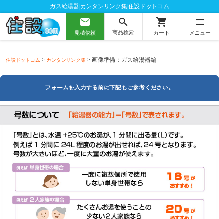
ガス給湯器|カンタンリンク集|住設ドットコム
mail
shopping_cart
menu
search
商品検索
見積依頼
カート
メニュー
>
> 画像準備：ガス給湯器編
住設ドットコム
カンタンリンク集
フォームを入力する前に下記もご参考ください。