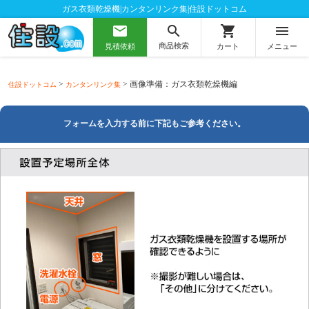
ガス衣類乾燥機|カンタンリンク集|住設ドットコム
mail
shopping_cart
menu
search
商品検索
見積依頼
カート
メニュー
>
> 画像準備：ガス衣類乾燥機編
住設ドットコム
カンタンリンク集
フォームを入力する前に下記もご参考ください。