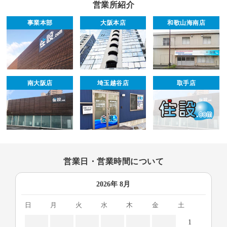
営業所紹介
事業本部
大阪本店
和歌山海南店
南大阪店
埼玉越谷店
取手店
営業日・営業時間について
2026年 8月
日
月
火
水
木
金
土
1