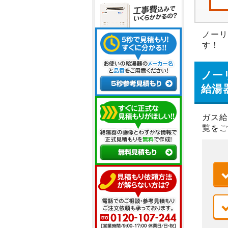
ノーリ
す！
ノー
給湯
ガス給
覧をご