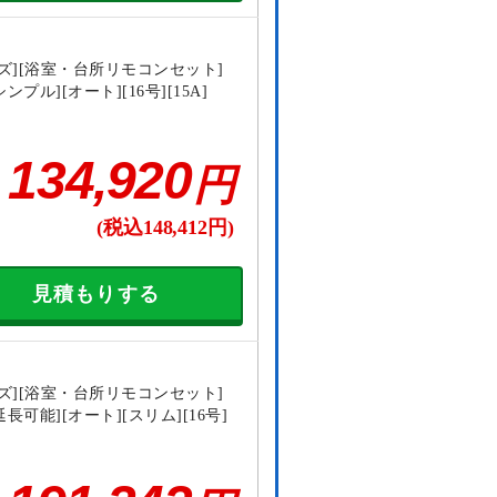
ズ][浴室・台所リモコンセット]
ンプル][オート][16号][15A]
134,920
円
(税込148,412円)
見積もりする
ズ][浴室・台所リモコンセット]
延長可能][オート][スリム][16号]