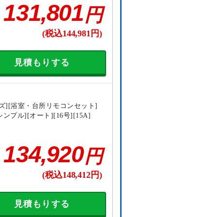
131,801
円
(税込144,981円)
見積もりする
ズ][浴室・台所リモコンセット]
ンプル][オート][16号][15A]
134,920
円
(税込148,412円)
見積もりする