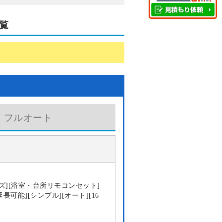
覧
フルオート
ズ][浴室・台所リモコンセット]
延長可能][シンプル][オート][16