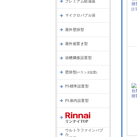
プレミアム給湯器
マイクロバブル浴
屋外壁掛型
屋外据置き型
浴槽隣接設置型
壁掛型
(ベランダ設置)
PS標準設置型
PS扉内設置型
リンナイTOP
ウルトラファインバブ
ル