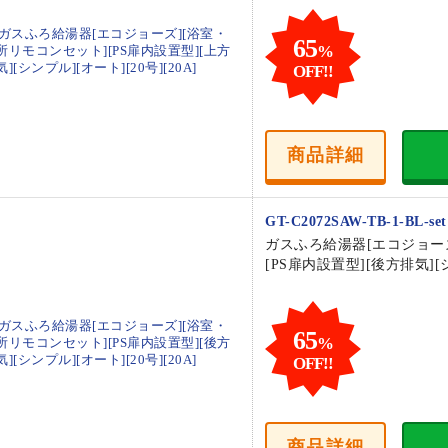
65
%
OFF!!
商品
詳細
GT-C2072SAW-TB-1-BL-set
ガスふろ給湯器[エコジョー
[PS扉内設置型][後方排気][シ
65
%
OFF!!
商品
詳細