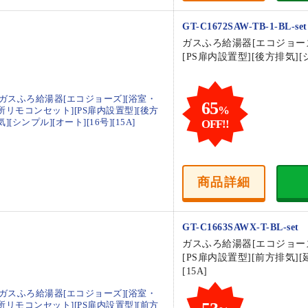
GT-C1672SAW-TB-1-BL-set
ガスふろ給湯器[エコジョー
[PS扉内設置型][後方排気][シ
65
%
OFF!!
商品
詳細
GT-C1663SAWX-T-BL-set
ガスふろ給湯器[エコジョー
[PS扉内設置型][前方排気][
[15A]