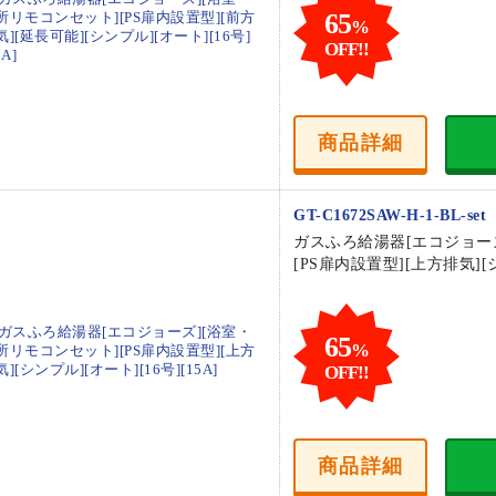
65
%
OFF!!
商品
詳細
GT-C1672SAW-H-1-BL-set
ガスふろ給湯器[エコジョー
[PS扉内設置型][上方排気][シ
65
%
OFF!!
商品
詳細