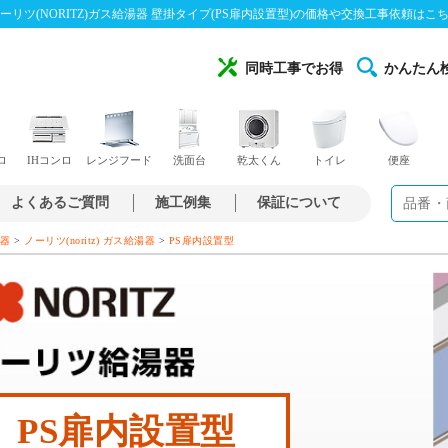
ーリツ(NORITZ)ガス給湯器 壁掛タイプ(PS扉内設置型)の価格や交換工事依頼はこ
同時工事でお得
かんたん
ロ
IHコンロ
レンジフード
洗面台
乾太くん
トイレ
便座
よくあるご質問
施工例集
保証について
>
>
器
ノーリツ(noritz) ガス給湯器
PS扉内設置型
PS扉内設置型