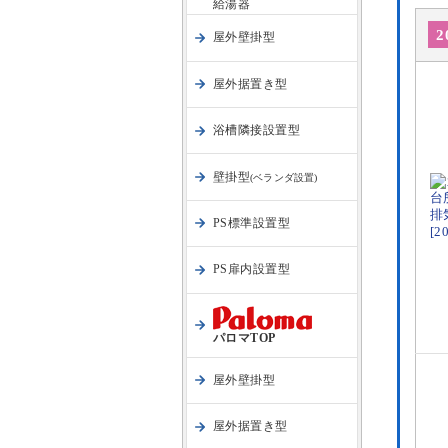
給湯器
2
屋外壁掛型
屋外据置き型
浴槽隣接設置型
壁掛型
(ベランダ設置)
PS標準設置型
PS扉内設置型
パロマTOP
屋外壁掛型
屋外据置き型