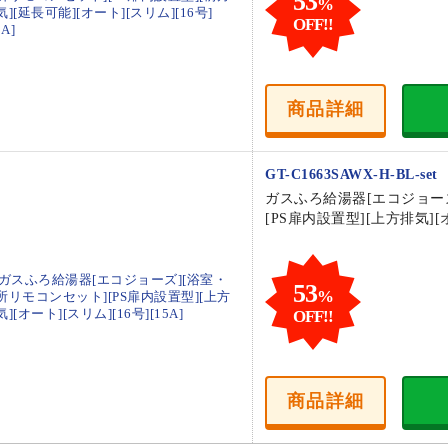
53
%
OFF!!
商品
詳細
GT-C1663SAWX-H-BL-set
ガスふろ給湯器[エコジョー
[PS扉内設置型][上方排気][オ
53
%
OFF!!
商品
詳細