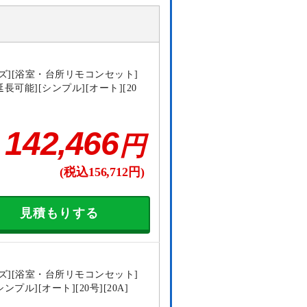
ズ][浴室・台所リモコンセット]
延長可能][シンプル][オート][20
142,466
円
(税込156,712円)
見積もりする
ズ][浴室・台所リモコンセット]
ンプル][オート][20号][20A]