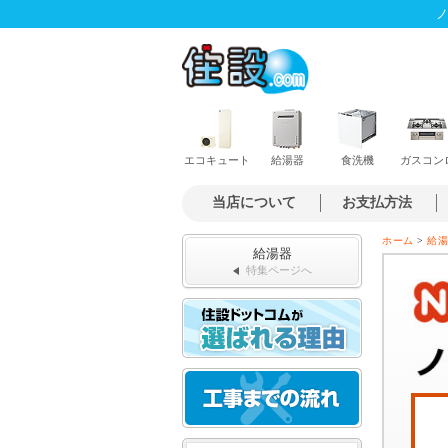
ノ
エコキュート
給湯器
食洗機
ガスコン
当店について
お支払方法
>
ホーム
給湯
給湯器
特集ページへ